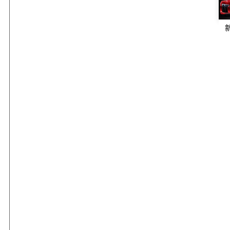
门店授权号：XYE No.0329
4
信义玻璃
地址：安徽省芜湖市鸠江区武夷山路23号 信义研发中心
电话：400-1060-555
门店授权号：FY-FJ-0028
5
信义易车汽车玻璃有限公司
地址：安徽省芜湖市鸠江区武夷山路23号 信义研发中心
电话：400-1060-555
门店授权号：FY-FJ-0027